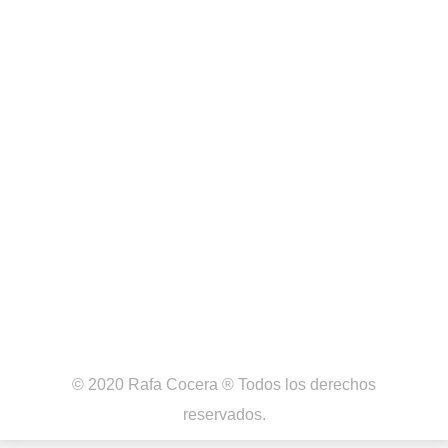
0. Presentación y montaje de Maqueen 1.
Introducción ¿Qué es Maqueen?
Maqueen es un robot de programación
micro:bit fácil de usar para la educación
STEAM, que hereda la jugabilidad y la
operación simple de micro:bit. Con un
cuerpo mini, play-and-play, permite a los
estudiantes aprender rápidamente
programación gráfica de una manera
entretenida mientras nutre sus
intereses…
© 2020 Rafa Cocera ® Todos los derechos
reservados.