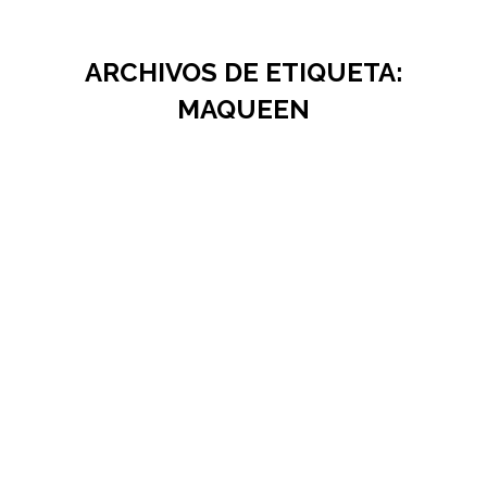
ARCHIVOS DE ETIQUETA:
MAQUEEN
Robot Maqueen
MAQUEEN
,
Robótica
Por
rcocera
enero 24, 2023