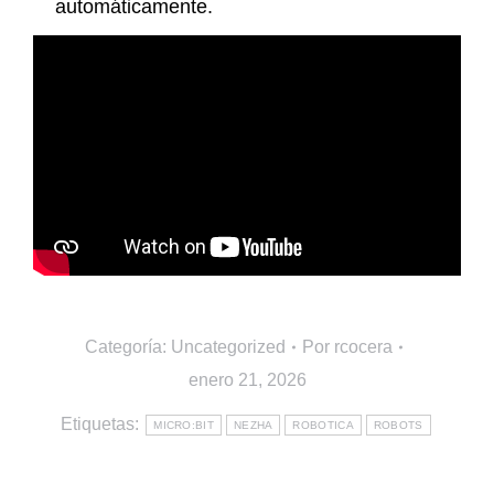
automáticamente.
Categoría:
Uncategorized
Por
rcocera
enero 21, 2026
Etiquetas:
MICRO:BIT
NEZHA
ROBOTICA
ROBOTS