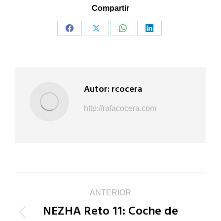
Compartir
Share
Share
Share
Share
on
on
on
on
Facebook
X
WhatsApp
LinkedIn
Autor:
rcocera
http://rafacocera.com
Navegación
ANTERIOR
NEZHA Reto 11: Coche de
entre
Publicación