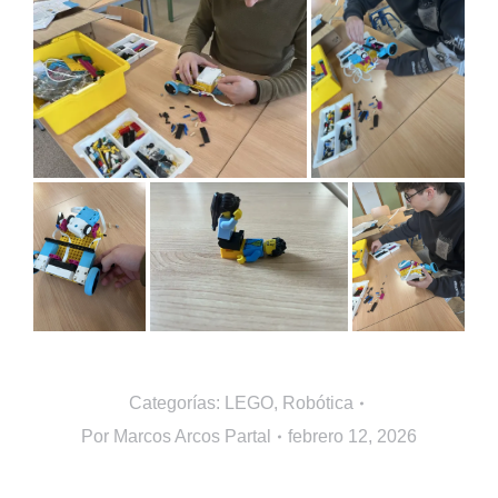
Categorías:
LEGO
,
Robótica
Por
Marcos Arcos Partal
febrero 12, 2026