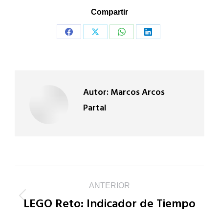
Compartir
Share
Share
Share
Share
on
on
on
on
Facebook
X
WhatsApp
LinkedIn
Autor:
Marcos Arcos
Partal
Navegación
ANTERIOR
LEGO Reto: Indicador de Tiempo
entre
Publicación
anterior: