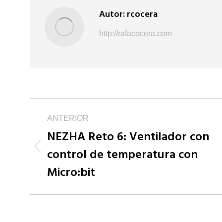
Autor:
rcocera
http://rafacocera.com
Navegación
ANTERIOR
NEZHA Reto 6: Ventilador con
entre
control de temperatura con
Publicación
publicaciones
Micro:bit
anterior: